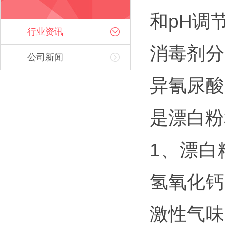
和pH调
行业资讯
消毒剂分
公司新闻
异氰尿酸
是漂白粉
1、漂白
氢氧化钙
激性气味