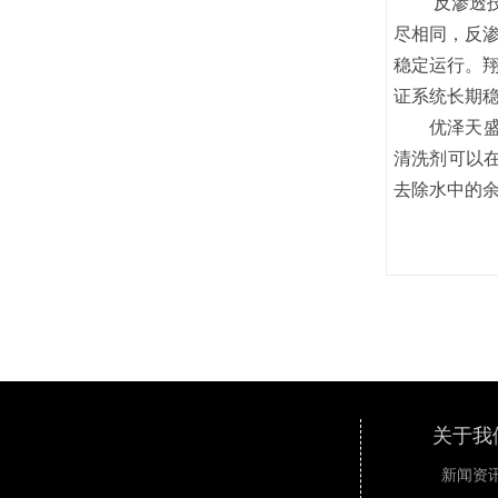
反渗透
尽相同，反渗
稳定运行。翔
证系统长期
优泽天
清洗剂可以
去除水中的
关于我
新闻资